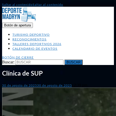
Saltar al contenido
Saltar al contenido
Botón de apertura
TURISMO DEPORTIVO
RECONOCIMIENTOS
TALLERES DEPORTIVOS 2026
CALENDARIO DE EVENTOS
BOTÓN DE CIERRE
Buscar:
Clínica de SUP
|
2:39 pm
30 de agosto de 2025
30 de agosto de 2025