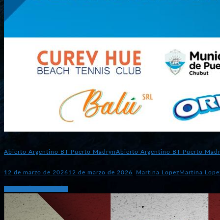
Abierto Argentino BT Puerto Madryn
Abierto Argentino BT Puerto Mad
|
12 de marzo de 2026
12 de marzo de 2026
Martina Lopez
Martina Lope
LEER MÁS
LEER MÁS